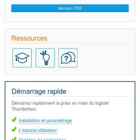
Rechercher
Version PDF
un
ou
des
Ressources
partenaire(s)
Démarrage rapide
Démarrez rapidement la prise en main du logiciel
Thunderbee.
Installation et paramétrage
L'espace utilisateur
Création de partenaires